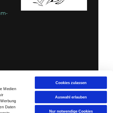
um-
Cookies zulassen
le Medien
ir
Auswahl erlauben
, Werbung
ren Daten
Nur notwendige Cookies
ienste