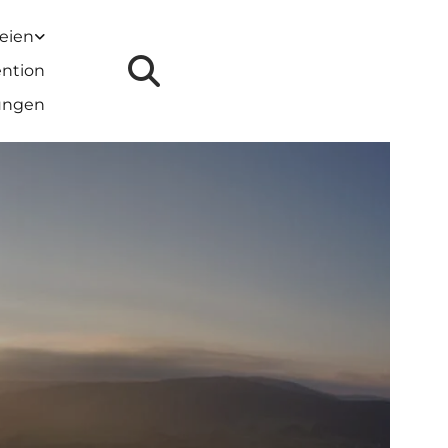
reien
ention
lungen