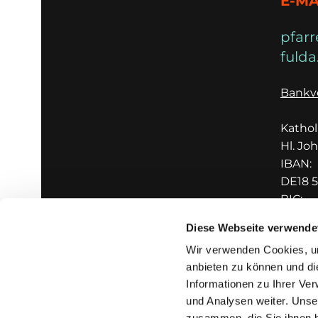
E-MA
pfarr
fulda
Bankv
Katho
Hl. Jo
IBAN:
DE18 5
BIC:
GENO
Diese Webseite verwende
Wir verwenden Cookies, um
anbieten zu können und di
Informationen zu Ihrer Ve
und Analysen weiter. Unse
zusammen, die Sie ihnen b