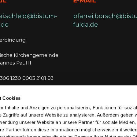
IL
E-MAIL
ei.schleid@bistum-
pfarrei.borsch@bist
.de
fulda.de
erbindung
lische Kirchengemeinde
hannes Paul II
306 1230 0003 2101 03
DEF1HUE
t Cookies
 Inhalte und Anzeigen zu personalisieren, Funktionen für sozia
e Zugriffe auf unsere Website zu analysieren. Außerdem geben w
rwendung unserer Website an unsere Partner für soziale Medien
re Partner führen diese Informationen möglicherweise mit weite
ereitgestellt haben oder die sie im Rahmen Ihrer Nutzung der D