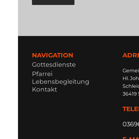
NAVIGATION
ADR
Gottesdienste
Ge
m
e
Pfarrei
Hl. Joh
Lebensbegleitung
Schlei
Kontakt
36419 
TEL
0369