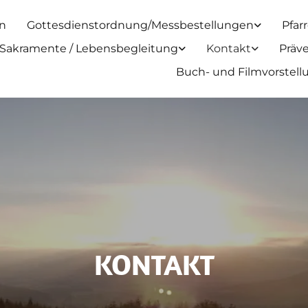
n
Gottesdienstordnung/Messbestellungen
Pfar
Sakramente / Lebensbegleitung
Kontakt
Präv
Buch- und Filmvorstel
KONTAKT