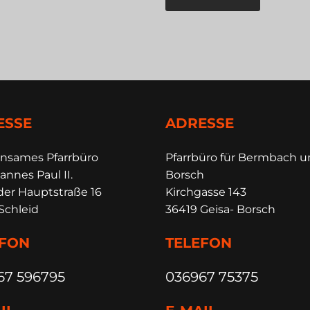
ESSE
ADRESSE
insames Pfarrbüro
Pfarrbüro für Bermbach 
annes Paul II.
Borsch
der Hauptstraße 16
Kirchgasse 143
Schleid
36419 Geisa- Borsch
EFON
TELEFON
67 596795
036967 75375