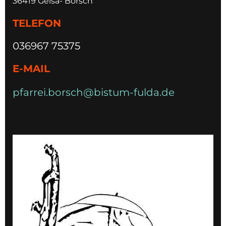
36419 Geisa- Borsch
TELEFON
036967 75375
E-MAIL
pfarrei.borsch@bistum-fulda.de