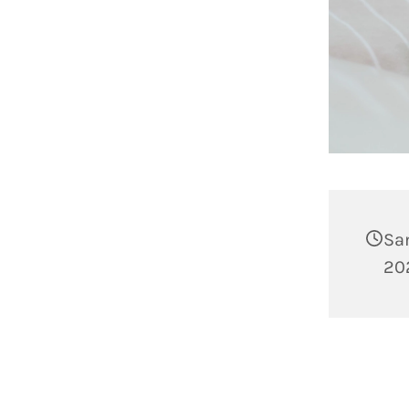
Sa
202