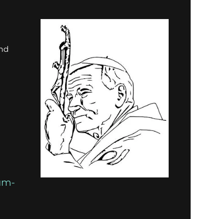
und
um-