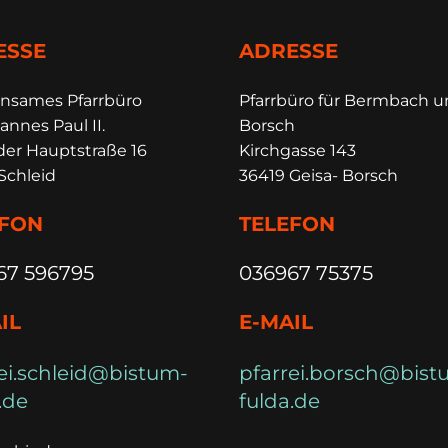
ESSE
ADRESSE
insames Pfarrbüro
Pfarrbüro für Bermbach 
annes Paul II.
Borsch
der Hauptstraße 16
Kirchgasse 143
Schleid
36419 Geisa- Borsch
EFON
TELEFON
67 596795
036967 75375
IL
E-MAIL
ei.schleid@bistum-
pfarrei.borsch@bist
.de
fulda.de