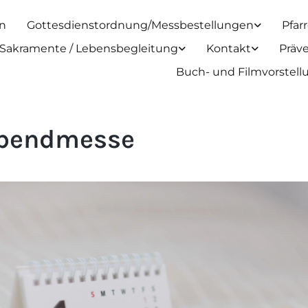
n
Gottesdienstordnung/Messbestellungen
Pfar
Sakramente / Lebensbegleitung
Kontakt
Präv
Buch- und Filmvorstel
bendmesse