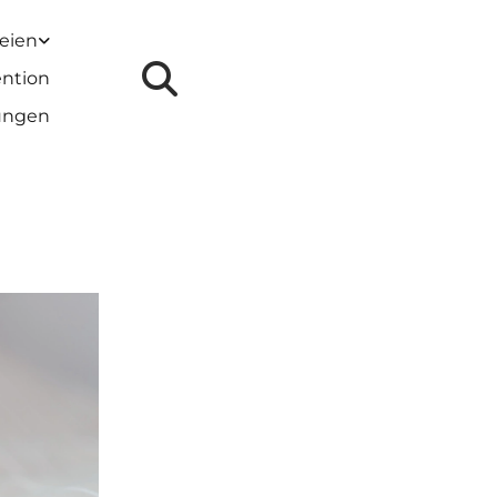
reien
ention
lungen