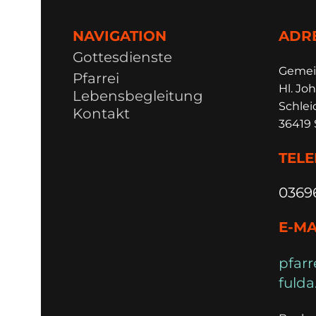
NAVIGATION
ADR
Gottesdienste
Ge
m
e
Pfarrei
Hl. Joh
Lebensbegleitung
Schlei
Kontakt
36419 
TEL
0369
E-MA
pfarr
fulda