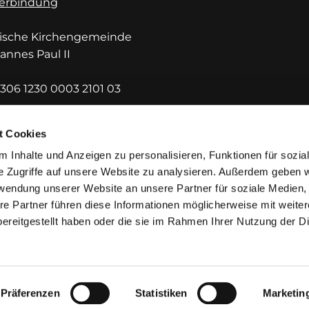
erbindung
lische Kirchengemeinde
hannes Paul II
306 1230 0003 2101 03
DEF1HUE
t Cookies
 Inhalte und Anzeigen zu personalisieren, Funktionen für sozia
e Zugriffe auf unsere Website zu analysieren. Außerdem geben w
rwendung unserer Website an unsere Partner für soziale Medien
re Partner führen diese Informationen möglicherweise mit weite
ereitgestellt haben oder die sie im Rahmen Ihrer Nutzung der D
mpressum
Datenschutzerklärung
ChurchDesk-Lo
Präferenzen
Statistiken
Marketin