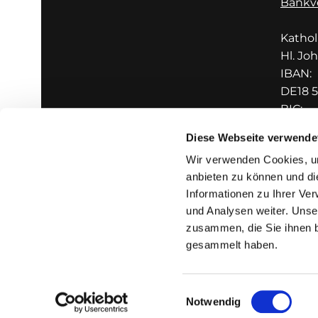
Bankv
Katho
Hl. Jo
IBAN:
DE18 5
BIC:
GENO
Diese Webseite verwende
Wir verwenden Cookies, um
anbieten zu können und di
Informationen zu Ihrer Ve
und Analysen weiter. Unse
zusammen, die Sie ihnen b
I
gesammelt haben.
Einwilligungsauswahl
Notwendig