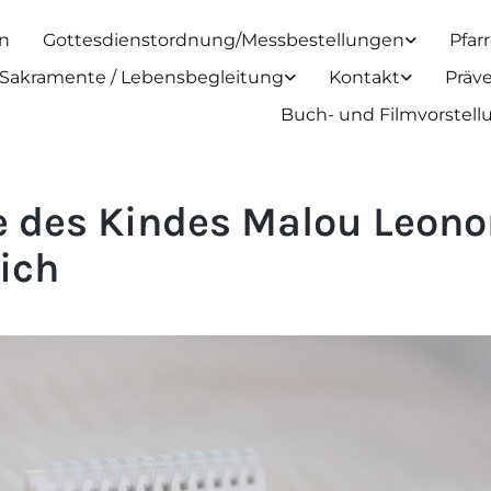
n
Gottesdienstordnung/Messbestellungen
Pfar
Sakramente / Lebensbegleitung
Kontakt
Präv
Buch- und Filmvorstel
e des Kindes Malou Leono
lich