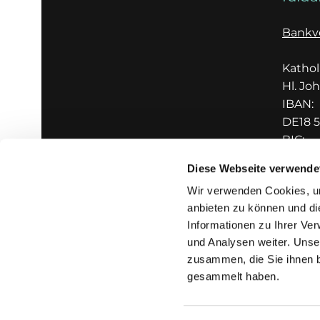
Bankv
Katho
Hl. Jo
IBAN:
DE18 5
BIC:
GENO
Diese Webseite verwende
Wir verwenden Cookies, um
anbieten zu können und di
Informationen zu Ihrer Ve
und Analysen weiter. Unse
zusammen, die Sie ihnen b
I
gesammelt haben.