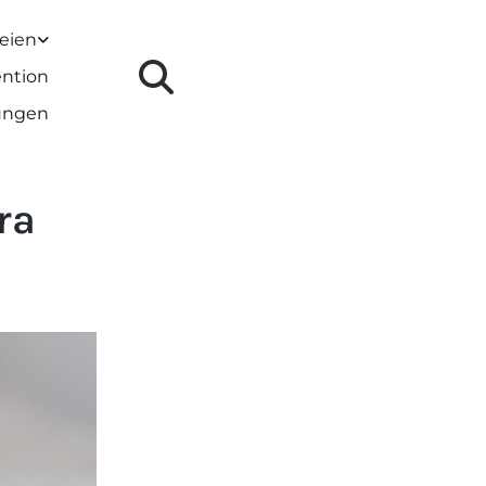
reien
ention
lungen
ra