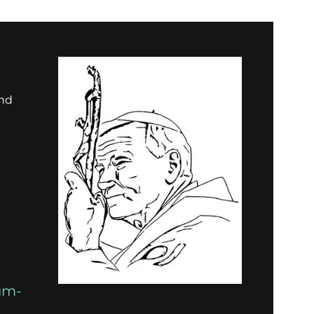
und
um-