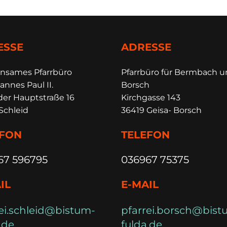
ESSE
ADRESSE
insames Pfarrbüro
Pfarrbüro für Bermbach 
annes Paul II.
Borsch
der Hauptstraße 16
Kirchgasse 143
Schleid
36419 Geisa- Borsch
EFON
TELEFON
67 596795
036967 75375
IL
E-MAIL
ei.schleid@bistum-
pfarrei.borsch@bist
.de
fulda.de