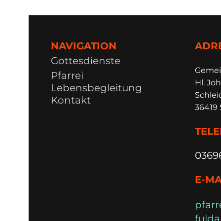
NAVIGATION
ADR
Gottesdienste
Ge
m
e
Pfarrei
Hl. Joh
Lebensbegleitung
Schlei
Kontakt
36419 
TEL
0369
E-MA
pfarr
fulda