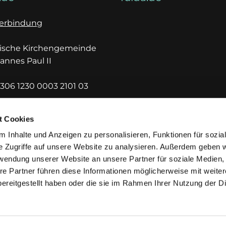
erbindung
lische Kirchengemeinde
hannes Paul II
306 1230 0003 2101 03
DEF1HUE
t Cookies
 Inhalte und Anzeigen zu personalisieren, Funktionen für sozia
e Zugriffe auf unsere Website zu analysieren. Außerdem geben w
rwendung unserer Website an unsere Partner für soziale Medien
re Partner führen diese Informationen möglicherweise mit weite
ereitgestellt haben oder die sie im Rahmen Ihrer Nutzung der D
mpressum
Datenschutzerklärung
ChurchDesk-Lo