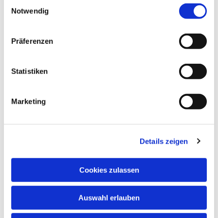
Einwilligungsauswahl
Notwendig
NAVIGATION
Präferenzen
Gottesdienste
Pfarrei
Statistiken
Lebensbegleitung
Kontakt
Marketing
ADRESSE
Ge
m
einsames Pfarrbüro
Details zeigen
Hl. Johannes Paul II.
Schleider Hauptstraße 16
36419 Schleid
Cookies zulassen
TELEFON
Auswahl erlauben
036967 596795