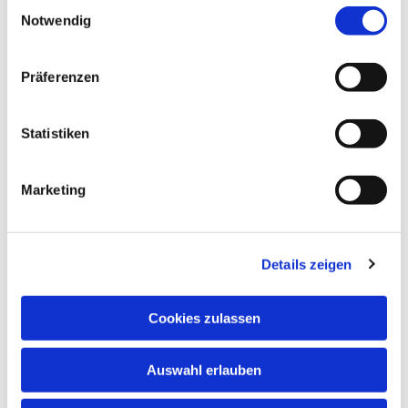
Einwilligungsauswahl
Notwendig
NAVIGATION
Präferenzen
Gottesdienste
Pfarrei
Statistiken
Lebensbegleitung
Kontakt
Marketing
ADRESSE
Ge
m
einsames Pfarrbüro
Details zeigen
Hl. Johannes Paul II.
Schleider Hauptstraße 16
36419 Schleid
Cookies zulassen
TELEFON
Auswahl erlauben
036967 596795