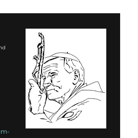
und
um-