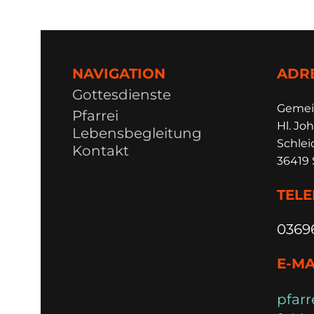
NAVIGATION
ADR
Gottesdienste
Ge
m
e
Pfarrei
Hl. Joh
Lebensbegleitung
Schlei
Kontakt
36419 
TEL
0369
E-MA
pfarr