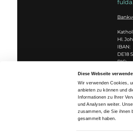
fulda
Bankv
Katho
Hl. Jo
IBAN:
DE18 5
BIC:
GENO
Diese Webseite verwende
Wir verwenden Cookies, um
anbieten zu können und di
Informationen zu Ihrer Ve
und Analysen weiter. Unse
zusammen, die Sie ihnen b
I
gesammelt haben.