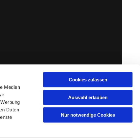
Cookies zulassen
le Medien
ir
Auswahl erlauben
, Werbung
ren Daten
Nur notwendige Cookies
ienste
gin