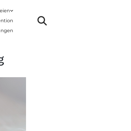
reien
ention
lungen
g