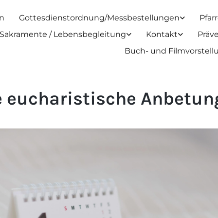
n
Gottesdienstordnung/Messbestellungen
Pfar
Sakramente / Lebensbegleitung
Kontakt
Präv
Buch- und Filmvorstel
le eucharistische Anbetun