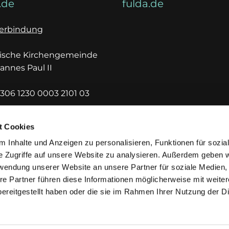
.de
fulda.de
erbindung
lische Kirchengemeinde
hannes Paul II
306 1230 0003 2101 03
DEF1HUE
t Cookies
 Inhalte und Anzeigen zu personalisieren, Funktionen für sozia
e Zugriffe auf unsere Website zu analysieren. Außerdem geben w
rwendung unserer Website an unsere Partner für soziale Medien
re Partner führen diese Informationen möglicherweise mit weite
ereitgestellt haben oder die sie im Rahmen Ihrer Nutzung der D
mpressum
Datenschutzerklärung
ChurchDesk-Lo