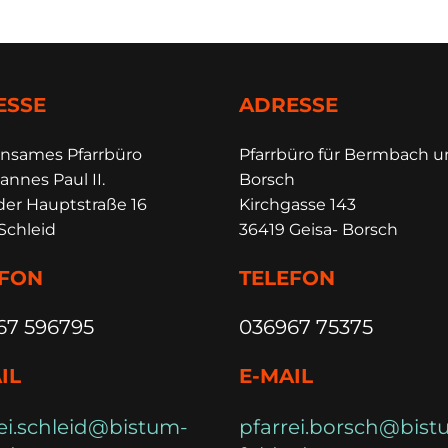
ESSE
ADRESSE
insames Pfarrbüro
Pfarrbüro für Bermbach 
annes Paul II.
Borsch
der Hauptstraße 16
Kirchgasse 143
Schleid
36419 Geisa- Borsch
EFON
TELEFON
67 596795
036967 75375
IL
E-MAIL
ei.schleid@bistum-
pfarrei.borsch@bist