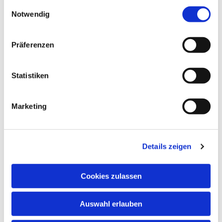
gesammelt haben.
Einwilligungsauswahl
Notwendig
NAVIGATION
Präferenzen
Gottesdienste
Pfarrei
Statistiken
Lebensbegleitung
Kontakt
Marketing
ADRESSE
Ge
m
einsames Pfarrbüro
Details zeigen
Hl. Johannes Paul II.
Schleider Hauptstraße 16
Cookies zulassen
36419 Schleid
TELEFON
Auswahl erlauben