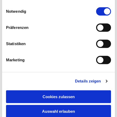
gesammelt haben.
Einwilligungsauswahl
Notwendig
Präferenzen
NAVIGATION
Gottesdienste
Pfarrei
Statistiken
Lebensbegleitung
Kontakt
Marketing
ADRESSE
Details zeigen
Ge
m
einsames Pfarrbüro
Hl. Johannes Paul II.
Schleider Hauptstraße 16
Cookies zulassen
36419 Schleid
Auswahl erlauben
TELEFON