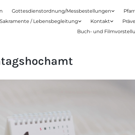
n
Gottesdienstordnung/Messbestellungen
Pfar
Sakramente / Lebensbegleitung
Kontakt
Präv
Buch- und Filmvorstel
tagshochamt