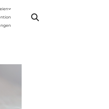
reien
ention
lungen