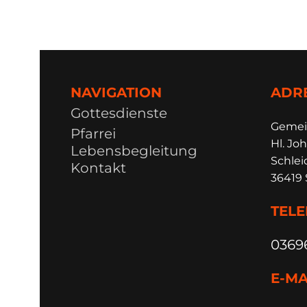
NAVIGATION
ADR
Gottesdienste
Ge
m
e
Pfarrei
Hl. Joh
Lebensbegleitung
Schlei
Kontakt
36419 
TEL
0369
E-MA