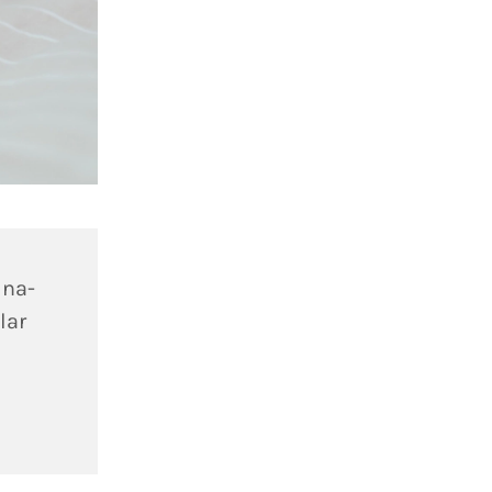
ina-
lar