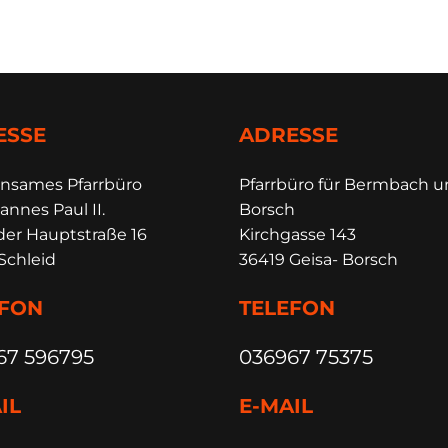
ESSE
ADRESSE
insames Pfarrbüro
Pfarrbüro für Bermbach 
annes Paul II.
Borsch
der Hauptstraße 16
Kirchgasse 143
Schleid
36419 Geisa- Borsch
EFON
TELEFON
67 596795
036967 75375
IL
E-MAIL