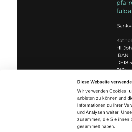
pfarr
fulda
Bankv
Katho
Hl. Jo
IBAN:
DE18 5
BIC:
GENO
Diese Webseite verwende
Wir verwenden Cookies, um
anbieten zu können und di
Informationen zu Ihrer Ve
und Analysen weiter. Unse
zusammen, die Sie ihnen b
I
gesammelt haben.