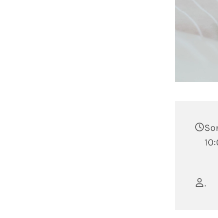
Son
10:
.