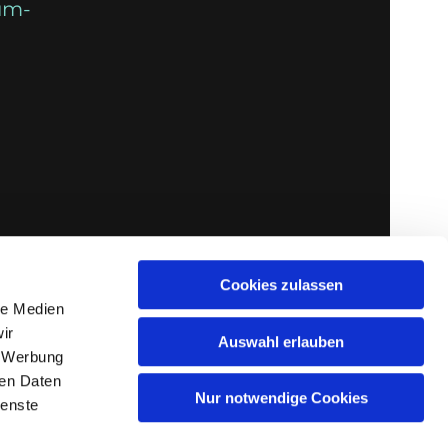
um-
Cookies zulassen
le Medien
ir
Auswahl erlauben
, Werbung
ren Daten
Nur notwendige Cookies
ienste
gin