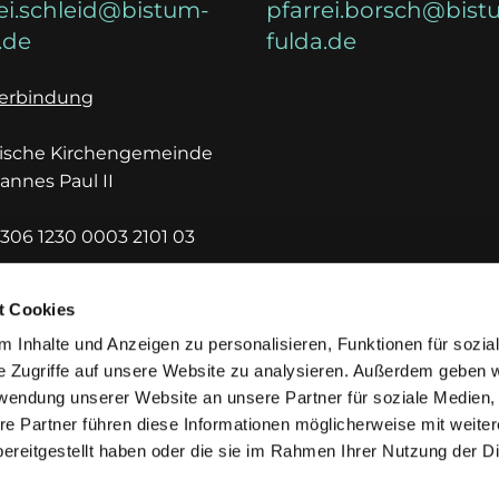
ei.schleid@bistum-
pfarrei.borsch@bist
.de
fulda.de
erbindung
lische Kirchengemeinde
hannes Paul II
306 1230 0003 2101 03
DEF1HUE
t Cookies
 Inhalte und Anzeigen zu personalisieren, Funktionen für sozia
e Zugriffe auf unsere Website zu analysieren. Außerdem geben w
rwendung unserer Website an unsere Partner für soziale Medien
re Partner führen diese Informationen möglicherweise mit weite
ereitgestellt haben oder die sie im Rahmen Ihrer Nutzung der D
mpressum
Datenschutzerklärung
ChurchDesk-Lo