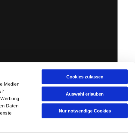
Cookies zulassen
le Medien
ir
Auswahl erlauben
, Werbung
ren Daten
Nur notwendige Cookies
ienste
gin