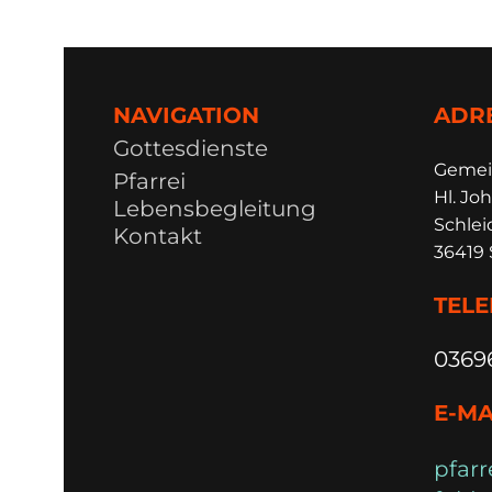
NAVIGATION
ADR
Gottesdienste
Ge
m
e
Pfarrei
Hl. Joh
Lebensbegleitung
Schlei
Kontakt
36419 
TEL
0369
E-MA
pfarr