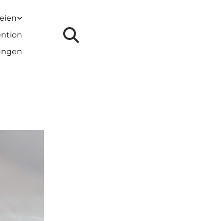
reien
ention
lungen