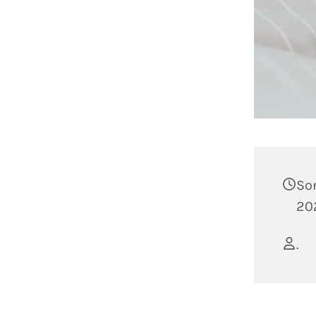
So
20
.