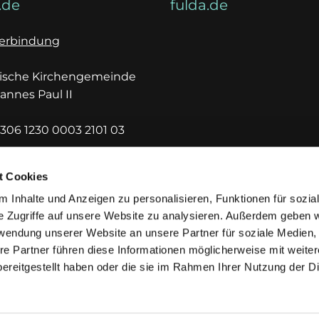
.de
fulda.de
erbindung
lische Kirchengemeinde
hannes Paul II
306 1230 0003 2101 03
DEF1HUE
t Cookies
 Inhalte und Anzeigen zu personalisieren, Funktionen für sozia
e Zugriffe auf unsere Website zu analysieren. Außerdem geben w
rwendung unserer Website an unsere Partner für soziale Medien
re Partner führen diese Informationen möglicherweise mit weite
ereitgestellt haben oder die sie im Rahmen Ihrer Nutzung der D
mpressum
Datenschutzerklärung
ChurchDesk-Lo