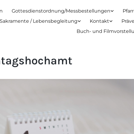
n
Gottesdienstordnung/Messbestellungen
Pfar
Sakramente / Lebensbegleitung
Kontakt
Präv
Buch- und Filmvorstel
tagshochamt