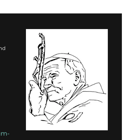
und
um-