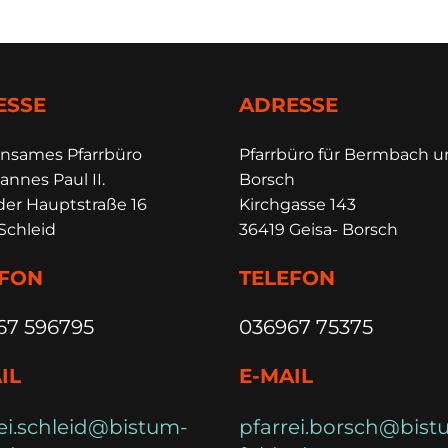
ESSE
ADRESSE
insames Pfarrbüro
Pfarrbüro für Bermbach 
annes Paul II.
Borsch
der Hauptstraße 16
Kirchgasse 143
Schleid
36419 Geisa- Borsch
EFON
TELEFON
67 596795
036967 75375
IL
E-MAIL
ei.schleid@bistum-
pfarrei.borsch@bist