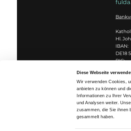
fulda
Bankv
Katho
Hl. Jo
IBAN:
DE18 5
BIC:
GENO
Diese Webseite verwende
Wir verwenden Cookies, um
anbieten zu können und di
Informationen zu Ihrer Ve
und Analysen weiter. Unse
zusammen, die Sie ihnen b
I
gesammelt haben.