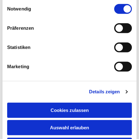
gesammelt haben.
Einwilligungsauswahl
Notwendig
NAVIGATION
Präferenzen
Gottesdienste
Pfarrei
Statistiken
Lebensbegleitung
Kontakt
Marketing
ADRESSE
Ge
m
einsames Pfarrbüro
Details zeigen
Hl. Johannes Paul II.
Schleider Hauptstraße 16
Cookies zulassen
36419 Schleid
TELEFON
Auswahl erlauben