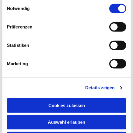
gesammelt haben.
Einwilligungsauswahl
Notwendig
NAVIGATION
Präferenzen
Gottesdienste
Pfarrei
Statistiken
Lebensbegleitung
Kontakt
Marketing
ADRESSE
Ge
m
einsames Pfarrbüro
Details zeigen
Hl. Johannes Paul II.
Schleider Hauptstraße 16
Cookies zulassen
36419 Schleid
TELEFON
Auswahl erlauben