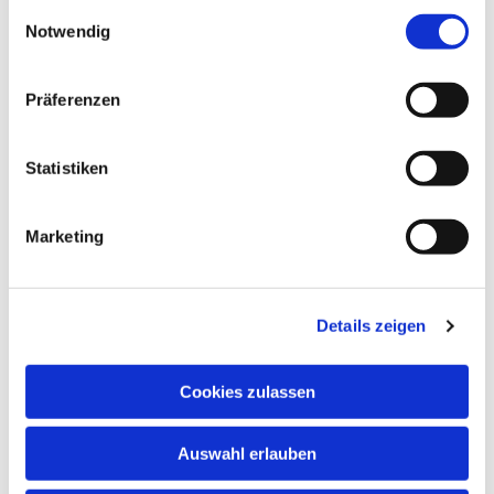
gesammelt haben.
Einwilligungsauswahl
Notwendig
NAVIGATION
Präferenzen
Gottesdienste
Pfarrei
Statistiken
Lebensbegleitung
Kontakt
Marketing
ADRESSE
Ge
m
einsames Pfarrbüro
Details zeigen
Hl. Johannes Paul II.
Schleider Hauptstraße 16
Cookies zulassen
36419 Schleid
TELEFON
Auswahl erlauben