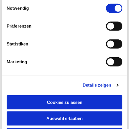
gesammelt haben.
Einwilligungsauswahl
Notwendig
NAVIGATION
Präferenzen
Gottesdienste
Pfarrei
Statistiken
Lebensbegleitung
Kontakt
Marketing
ADRESSE
Ge
m
einsames Pfarrbüro
Details zeigen
Hl. Johannes Paul II.
Schleider Hauptstraße 16
Cookies zulassen
36419 Schleid
TELEFON
Auswahl erlauben