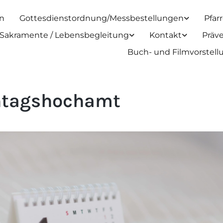
n
Gottesdienstordnung/Messbestellungen
Pfar
Sakramente / Lebensbegleitung
Kontakt
Präv
Buch- und Filmvorstel
tagshochamt