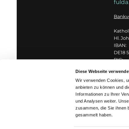
fulda
Bankv
Katho
Hl. Jo
IBAN:
DE18 5
BIC:
GENO
Diese Webseite verwende
Wir verwenden Cookies, um
anbieten zu können und di
Informationen zu Ihrer Ve
und Analysen weiter. Unse
zusammen, die Sie ihnen b
I
gesammelt haben.