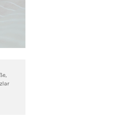
ße,
zlar