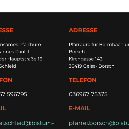
ESSE
ADRESSE
insames Pfarrbüro
Pfarrbüro für Bermbach 
annes Paul II.
Borsch
der Hauptstraße 16
Kirchgasse 143
Schleid
36419 Geisa- Borsch
EFON
TELEFON
67 596795
036967 75375
IL
E-MAIL
ei.schleid@bistum-
pfarrei.borsch@bist