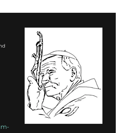
und
um-