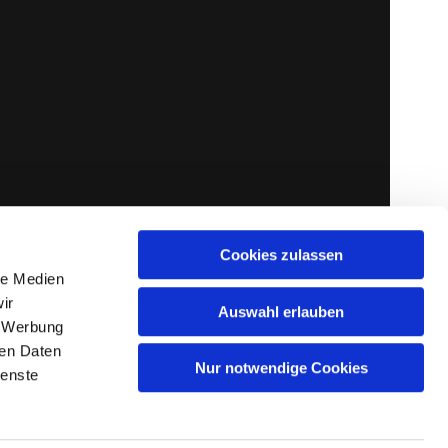
Cookies zulassen
le Medien
ir
Auswahl erlauben
, Werbung
ren Daten
Nur notwendige Cookies
ienste
gin