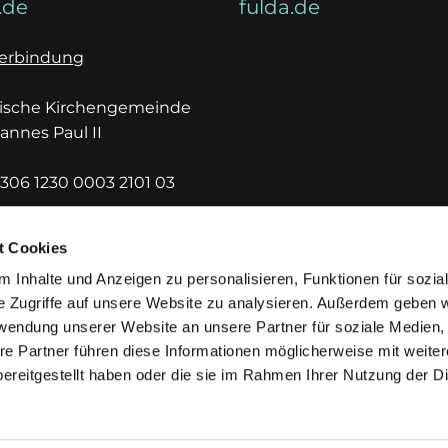
.de
fulda.de
erbindung
lische Kirchengemeinde
hannes Paul II
306 1230 0003 2101 03
DEF1HUE
t Cookies
 Inhalte und Anzeigen zu personalisieren, Funktionen für sozia
e Zugriffe auf unsere Website zu analysieren. Außerdem geben w
rwendung unserer Website an unsere Partner für soziale Medien
re Partner führen diese Informationen möglicherweise mit weite
ereitgestellt haben oder die sie im Rahmen Ihrer Nutzung der D
mpressum
Datenschutzerklärung
ChurchDesk-Lo