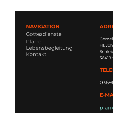
NAVIGATION
ADR
Gottesdienste
Ge
m
e
Pfarrei
Hl. Joh
Lebensbegleitung
Schlei
Kontakt
36419 
TEL
0369
E-MA
pfarr