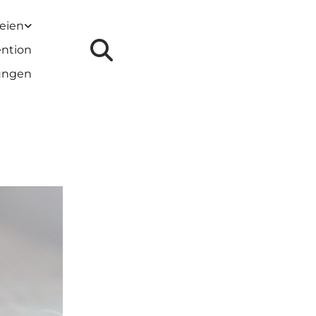
reien
ention
lungen