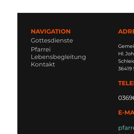
NAVIGATION
ADR
Gottesdienste
Ge
m
e
Pfarrei
Hl. Joh
Lebensbegleitung
Schlei
Kontakt
36419 
TEL
0369
E-MA
pfarr