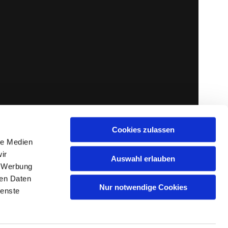
Cookies zulassen
le Medien
ir
Auswahl erlauben
, Werbung
ren Daten
Nur notwendige Cookies
ienste
gin