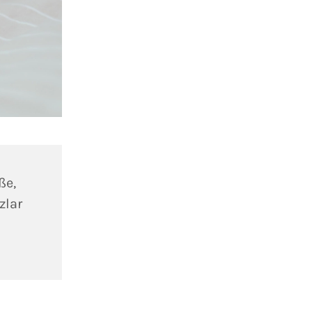
ße,
zlar