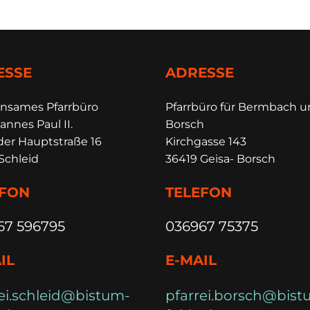
ESSE
ADRESSE
insames Pfarrbüro
Pfarrbüro für Bermbach 
annes Paul II.
Borsch
der Hauptstraße 16
Kirchgasse 143
Schleid
36419 Geisa- Borsch
EFON
TELEFON
67 596795
036967 75375
IL
E-MAIL
ei.schleid@bistum-
pfarrei.borsch@bist