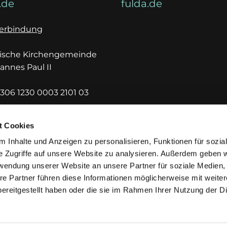
.de
fulda.de
erbindung
lische Kirchengemeinde
hannes Paul II
306 1230 0003 2101 03
DEF1HUE
t Cookies
 Inhalte und Anzeigen zu personalisieren, Funktionen für sozia
e Zugriffe auf unsere Website zu analysieren. Außerdem geben w
rwendung unserer Website an unsere Partner für soziale Medien
re Partner führen diese Informationen möglicherweise mit weite
ereitgestellt haben oder die sie im Rahmen Ihrer Nutzung der D
mpressum
Datenschutzerklärung
ChurchDesk-Lo