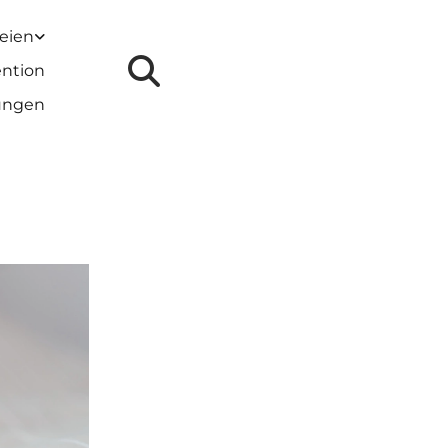
reien
ention
lungen