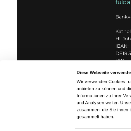
fulda
Bankv
Katho
Hl. Jo
IBAN:
DE18 5
BIC:
GENO
Diese Webseite verwende
Wir verwenden Cookies, um
anbieten zu können und di
Informationen zu Ihrer Ve
und Analysen weiter. Unse
zusammen, die Sie ihnen b
I
gesammelt haben.