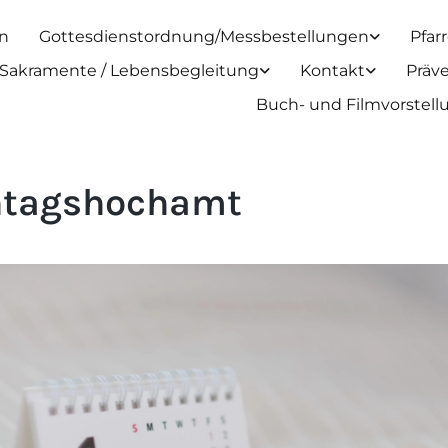
n
Gottesdienstordnung/Messbestellungen
Pfar
Sakramente / Lebensbegleitung
Kontakt
Präv
Buch- und Filmvorstel
tagshochamt