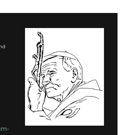
und
um-