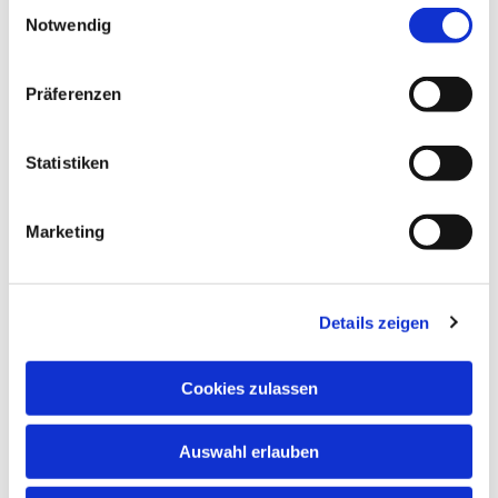
Einwilligungsauswahl
Notwendig
NAVIGATION
Präferenzen
Gottesdienste
Pfarrei
Statistiken
Lebensbegleitung
Kontakt
Marketing
ADRESSE
Ge
m
einsames Pfarrbüro
Details zeigen
Hl. Johannes Paul II.
Schleider Hauptstraße 16
36419 Schleid
Cookies zulassen
TELEFON
Auswahl erlauben
036967 596795