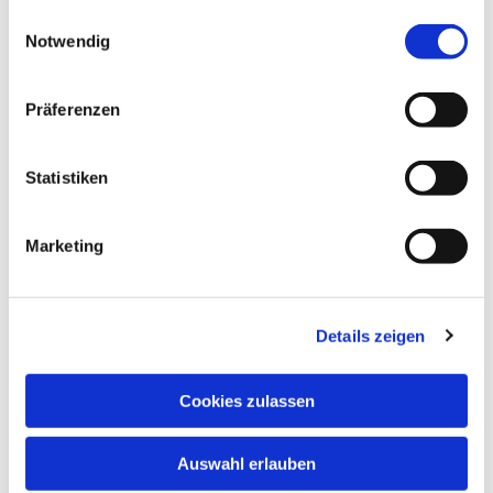
gesammelt haben.
Einwilligungsauswahl
Notwendig
NAVIGATION
Präferenzen
Gottesdienste
Pfarrei
Statistiken
Lebensbegleitung
Kontakt
Marketing
ADRESSE
Ge
m
einsames Pfarrbüro
Details zeigen
Hl. Johannes Paul II.
Schleider Hauptstraße 16
Cookies zulassen
36419 Schleid
TELEFON
Auswahl erlauben