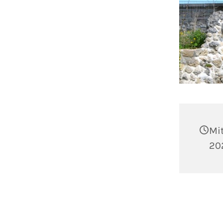
Mi
202