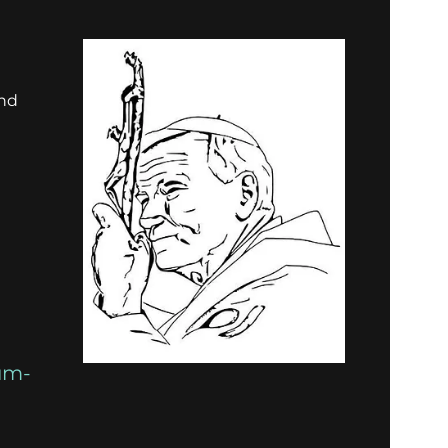
und
um-