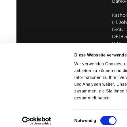
Bankv
Katho
Hl. Jo
IBAN:
DE18 5
BIC:
GENO
Diese Webseite verwende
Wir verwenden Cookies, um
anbieten zu können und di
Informationen zu Ihrer Ve
und Analysen weiter. Unse
zusammen, die Sie ihnen b
I
gesammelt haben.
Einwilligungsauswahl
Notwendig