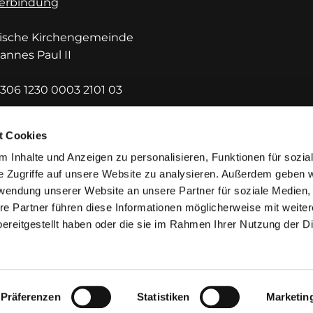
erbindung
lische Kirchengemeinde
hannes Paul II
306 1230 0003 2101 03
DEF1HUE
t Cookies
 Inhalte und Anzeigen zu personalisieren, Funktionen für sozia
e Zugriffe auf unsere Website zu analysieren. Außerdem geben w
rwendung unserer Website an unsere Partner für soziale Medien
re Partner führen diese Informationen möglicherweise mit weite
ereitgestellt haben oder die sie im Rahmen Ihrer Nutzung der D
mpressum
Datenschutzerklärung
ChurchDesk-Lo
Präferenzen
Statistiken
Marketin