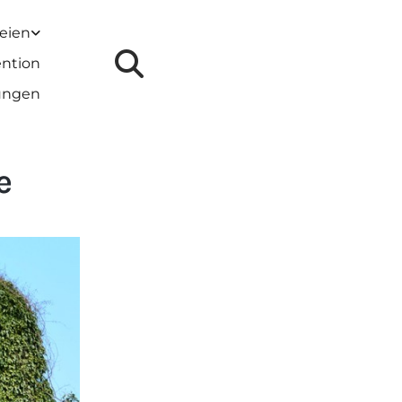
reien
ention
lungen
e