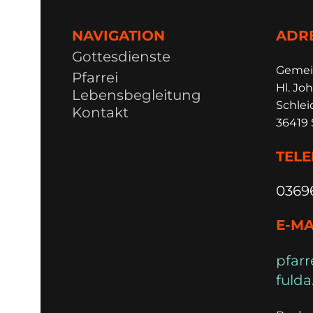
NAVIGATION
ADR
Gottesdienste
Ge
m
e
Pfarrei
Hl. Joh
Lebensbegleitung
Schlei
Kontakt
36419 
TEL
0369
E-MA
pfarr
fulda