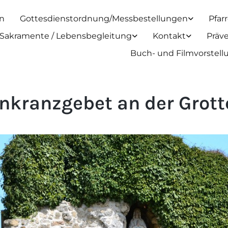
n
Gottesdienstordnung/Messbestellungen
Pfar
Sakramente / Lebensbegleitung
Kontakt
Präv
Buch- und Filmvorstel
nkranzgebet an der Grott