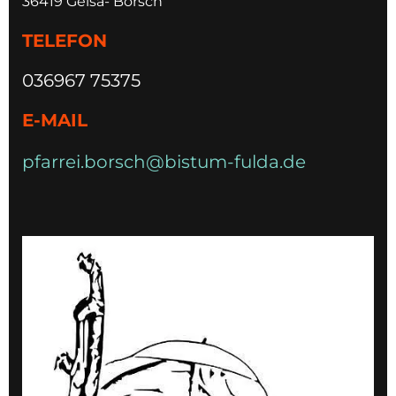
36419 Geisa- Borsch
TELEFON
036967 75375
E-MAIL
pfarrei.borsch@bistum-fulda.de