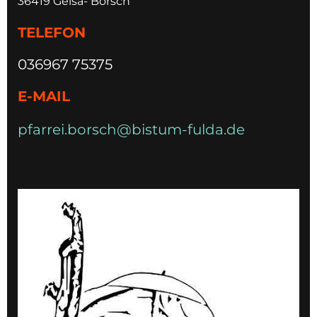
36419 Geisa- Borsch
TELEFON
036967 75375
E-MAIL
pfarrei.borsch@bistum-fulda.de