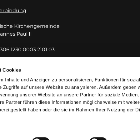
erbindung
lische Kirchengemeinde
hannes Paul II
306 1230 0003 2101 03
DEF1HUE
t Cookies
 Inhalte und Anzeigen zu personalisieren, Funktionen für sozia
e Zugriffe auf unsere Website zu analysieren. Außerdem geben w
rwendung unserer Website an unsere Partner für soziale Medien
re Partner führen diese Informationen möglicherweise mit weite
ereitgestellt haben oder die sie im Rahmen Ihrer Nutzung der D
mpressum
Datenschutzerklärung
ChurchDesk-Lo