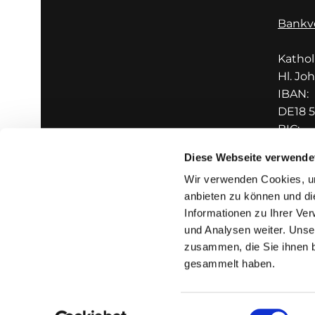
Bankv
Katho
Hl. Jo
IBAN:
DE18 5
BIC:
GENO
Diese Webseite verwende
Wir verwenden Cookies, um
anbieten zu können und di
Informationen zu Ihrer Ve
und Analysen weiter. Unse
zusammen, die Sie ihnen b
I
gesammelt haben.
Einwilligungsauswahl