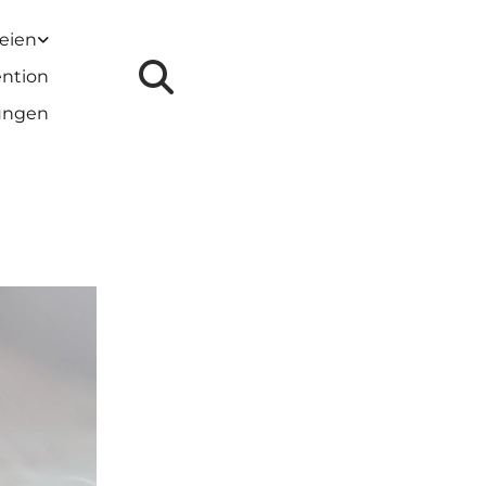
reien
ention
lungen