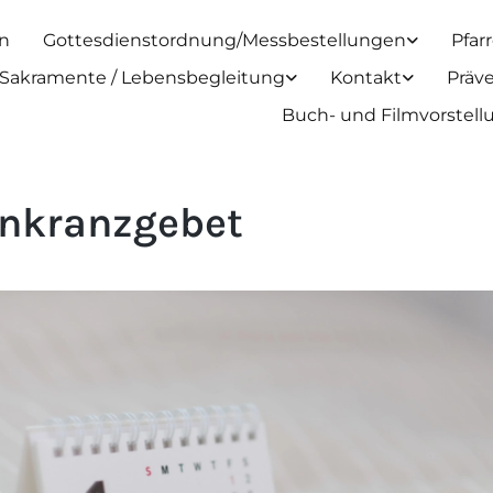
n
Gottesdienstordnung/Messbestellungen
Pfar
Sakramente / Lebensbegleitung
Kontakt
Präv
Buch- und Filmvorstel
nkranzgebet