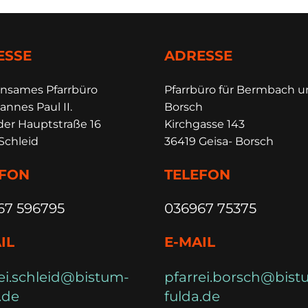
ESSE
ADRESSE
insames Pfarrbüro
Pfarrbüro für Bermbach 
annes Paul II.
Borsch
der Hauptstraße 16
Kirchgasse 143
Schleid
36419 Geisa- Borsch
EFON
TELEFON
67 596795
036967 75375
IL
E-MAIL
ei.schleid@bistum-
pfarrei.borsch@bist
.de
fulda.de