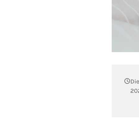
Di
202