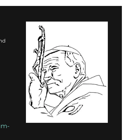
und
um-