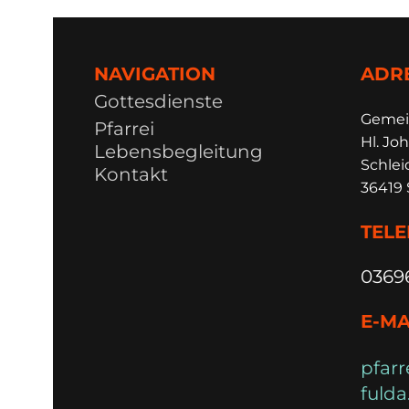
NAVIGATION
ADR
Gottesdienste
Ge
m
e
Pfarrei
Hl. Joh
Lebensbegleitung
Schlei
Kontakt
36419 
TEL
0369
E-MA
pfarr
fulda