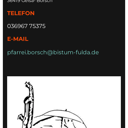
36419 Geisa- Borsch
TELEFON
036967 75375
E-MAIL
pfarrei.borsch@bistum-fulda.de