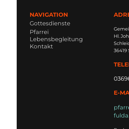
NAVIGATION
ADR
Gottesdienste
Ge
m
e
Pfarrei
Hl. Joh
Lebensbegleitung
Schlei
Kontakt
36419 
TEL
0369
E-MA
pfarr
fulda