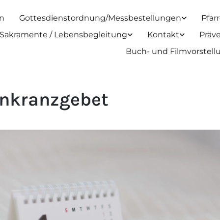
n
Gottesdienstordnung/Messbestellungen
Pfar
Sakramente / Lebensbegleitung
Kontakt
Präv
Buch- und Filmvorstel
nkranzgebet