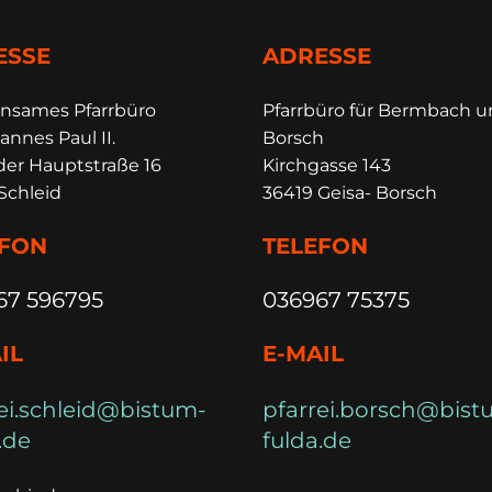
ESSE
ADRESSE
insames Pfarrbüro
Pfarrbüro für Bermbach 
annes Paul II.
Borsch
der Hauptstraße 16
Kirchgasse 143
Schleid
36419 Geisa- Borsch
EFON
TELEFON
67 596795
036967 75375
IL
E-MAIL
ei.schleid@bistum-
pfarrei.borsch@bist
.de
fulda.de