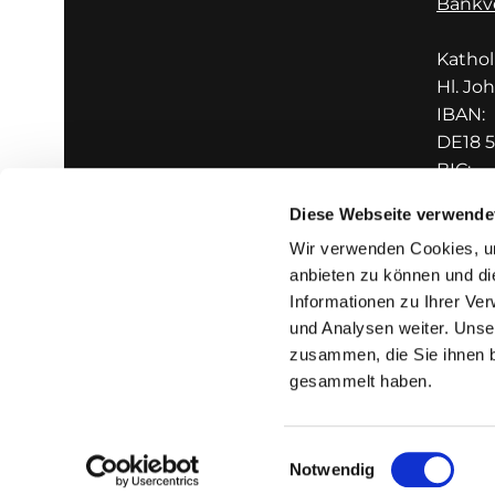
Bankv
Katho
Hl. Jo
IBAN:
DE18 5
BIC:
GENO
Diese Webseite verwende
Wir verwenden Cookies, um
anbieten zu können und di
Informationen zu Ihrer Ve
und Analysen weiter. Unse
zusammen, die Sie ihnen b
I
gesammelt haben.
Einwilligungsauswahl
Notwendig