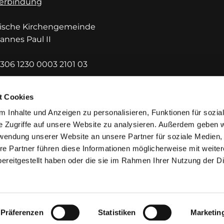
erbindung
lische Kirchengemeinde
hannes Paul II
306 1230 0003 2101 03
DEF1HUE
t Cookies
 Inhalte und Anzeigen zu personalisieren, Funktionen für sozia
e Zugriffe auf unsere Website zu analysieren. Außerdem geben w
rwendung unserer Website an unsere Partner für soziale Medien
re Partner führen diese Informationen möglicherweise mit weite
ereitgestellt haben oder die sie im Rahmen Ihrer Nutzung der D
mpressum
Datenschutzerklärung
ChurchDesk-Lo
Präferenzen
Statistiken
Marketin