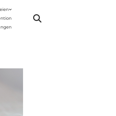
reien
ention
lungen