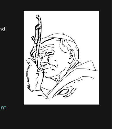
und
um-