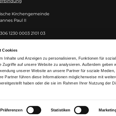
erbindung
lische Kirchengemeinde
hannes Paul II
306 1230 0003 2101 03
DEF1HUE
t Cookies
 Inhalte und Anzeigen zu personalisieren, Funktionen für sozia
e Zugriffe auf unsere Website zu analysieren. Außerdem geben w
rwendung unserer Website an unsere Partner für soziale Medien
re Partner führen diese Informationen möglicherweise mit weite
ereitgestellt haben oder die sie im Rahmen Ihrer Nutzung der D
mpressum
Datenschutzerklärung
ChurchDesk-Lo
Präferenzen
Statistiken
Marketin