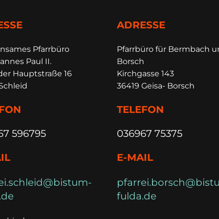
ESSE
ADRESSE
insames Pfarrbüro
Pfarrbüro für Bermbach 
annes Paul II.
Borsch
der Hauptstraße 16
Kirchgasse 143
Schleid
36419 Geisa- Borsch
EFON
TELEFON
67 596795
036967 75375
IL
E-MAIL
ei.schleid@bistum-
pfarrei.borsch@bist
.de
fulda.de