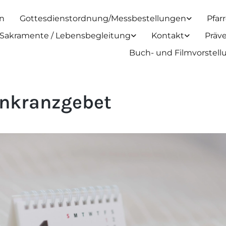
n
Gottesdienstordnung/Messbestellungen
Pfar
Sakramente / Lebensbegleitung
Kontakt
Präv
Buch- und Filmvorstel
nkranzgebet