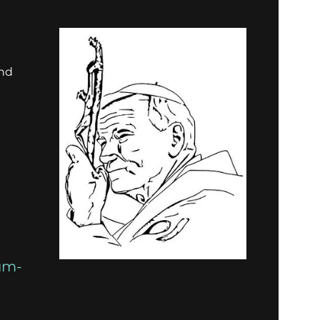
und
um-