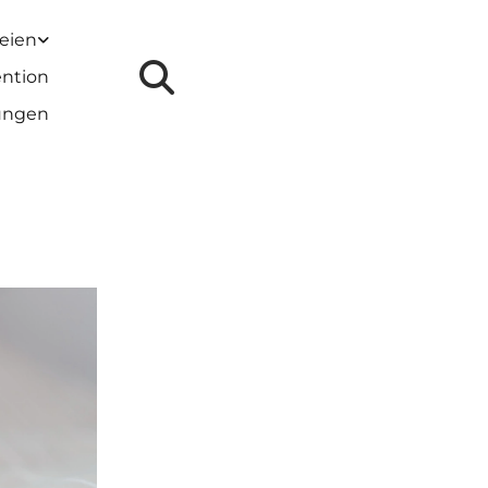
reien
ention
lungen