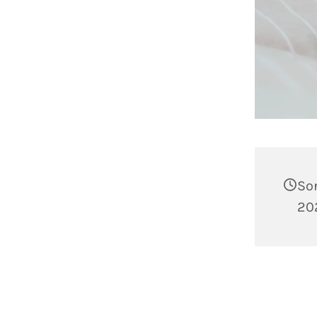
So
202