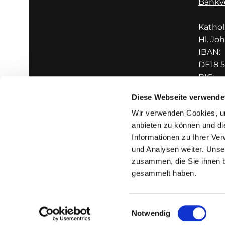
Bankv
Katho
Hl. Jo
IBAN:
DE18 5
BIC:
GENO
Diese Webseite verwende
Wir verwenden Cookies, um
anbieten zu können und di
Informationen zu Ihrer Ve
und Analysen weiter. Unse
zusammen, die Sie ihnen b
I
gesammelt haben.
Einwilligungsauswahl
Notwendig