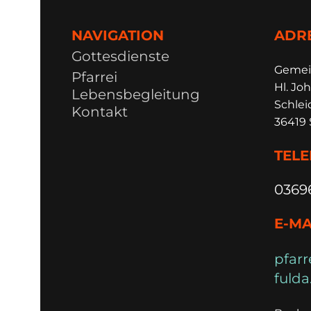
NAVIGATION
ADR
Gottesdienste
Ge
m
e
Pfarrei
Hl. Joh
Lebensbegleitung
Schlei
Kontakt
36419 
TEL
0369
E-MA
pfarr
fulda