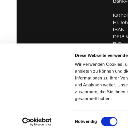
Bankv
Katho
Hl. Jo
IBAN:
DE18 5
BIC:
GENO
Diese Webseite verwende
Wir verwenden Cookies, um
anbieten zu können und di
Informationen zu Ihrer Ve
und Analysen weiter. Unse
zusammen, die Sie ihnen b
I
gesammelt haben.
Einwilligungsauswahl
Notwendig