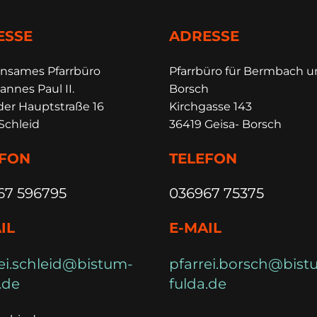
ESSE
ADRESSE
insames Pfarrbüro
Pfarrbüro für Bermbach 
annes Paul II.
Borsch
der Hauptstraße 16
Kirchgasse 143
Schleid
36419 Geisa- Borsch
EFON
TELEFON
67 596795
036967 75375
IL
E-MAIL
ei.schleid@bistum-
pfarrei.borsch@bist
.de
fulda.de