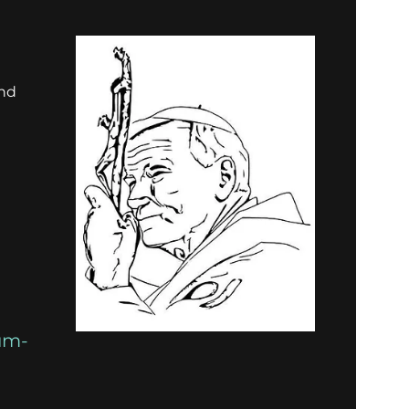
und
um-