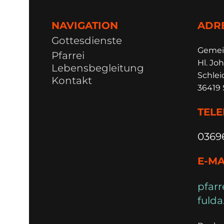
NAVIGATION
ADR
Gottesdienste
Ge
m
e
Pfarrei
Hl. Joh
Lebensbegleitung
Schlei
Kontakt
36419 
TEL
0369
E-MA
pfarr
fulda