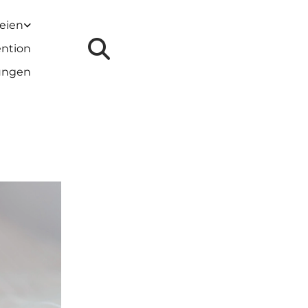
reien
ention
lungen