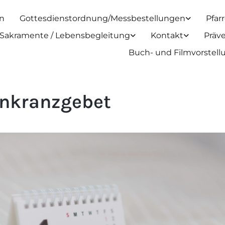
n
Gottesdienstordnung/Messbestellungen
Pfar
Sakramente / Lebensbegleitung
Kontakt
Präv
Buch- und Filmvorstel
nkranzgebet