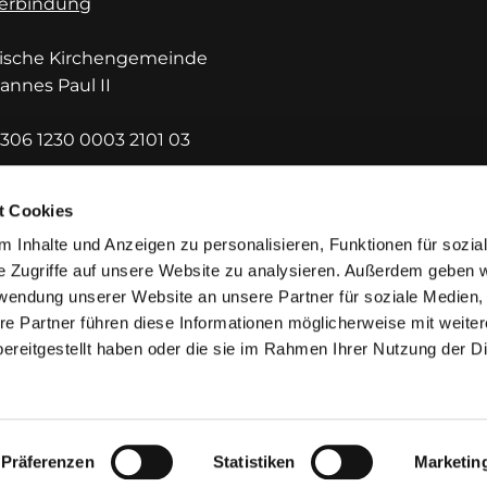
erbindung
lische Kirchengemeinde
hannes Paul II
306 1230 0003 2101 03
DEF1HUE
t Cookies
 Inhalte und Anzeigen zu personalisieren, Funktionen für sozia
e Zugriffe auf unsere Website zu analysieren. Außerdem geben w
rwendung unserer Website an unsere Partner für soziale Medien
re Partner führen diese Informationen möglicherweise mit weite
ereitgestellt haben oder die sie im Rahmen Ihrer Nutzung der D
mpressum
Datenschutzerklärung
ChurchDesk-Lo
Präferenzen
Statistiken
Marketin