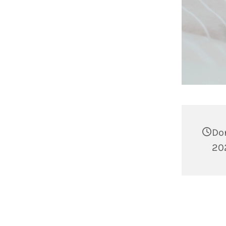
Do
202