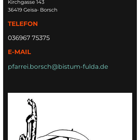
Kirchgasse 143
36419 Geisa- Borsch
TELEFON
036967 75375
E-MAIL
pfarrei.borsch@bistum-fulda.de