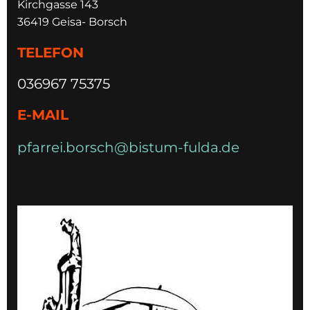
Kirchgasse 143
36419 Geisa- Borsch
TELEFON
036967 75375
E-MAIL
pfarrei.borsch@bistum-fulda.de