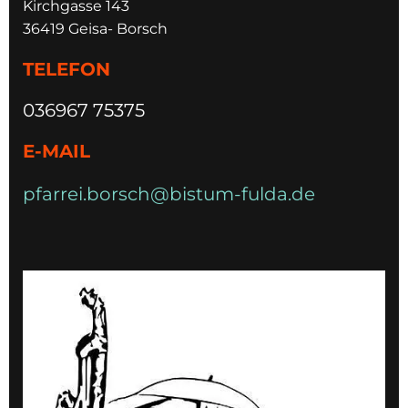
Kirchgasse 143
36419 Geisa- Borsch
TELEFON
036967 75375
E-MAIL
pfarrei.borsch@bistum-fulda.de