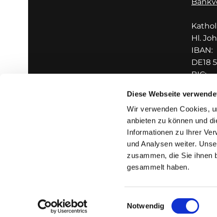
Bankv
Katho
Hl. Jo
IBAN:
DE18 5
BIC:
GENO
Diese Webseite verwende
Wir verwenden Cookies, um
anbieten zu können und di
Informationen zu Ihrer Ve
und Analysen weiter. Unse
zusammen, die Sie ihnen b
I
gesammelt haben.
Einwilligungsauswahl
Notwendig