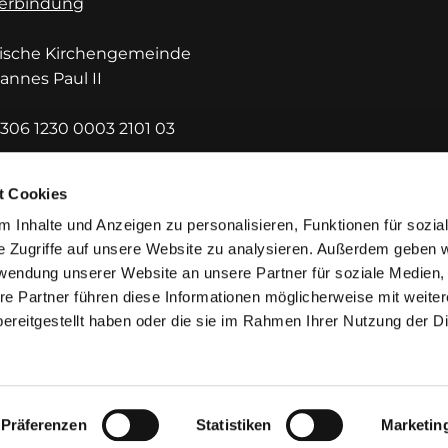
erbindung
lische Kirchengemeinde
hannes Paul II
306 1230 0003 2101 03
DEF1HUE
t Cookies
 Inhalte und Anzeigen zu personalisieren, Funktionen für sozia
e Zugriffe auf unsere Website zu analysieren. Außerdem geben w
rwendung unserer Website an unsere Partner für soziale Medien
re Partner führen diese Informationen möglicherweise mit weite
ereitgestellt haben oder die sie im Rahmen Ihrer Nutzung der D
mpressum
Datenschutzerklärung
ChurchDesk-Lo
Präferenzen
Statistiken
Marketin