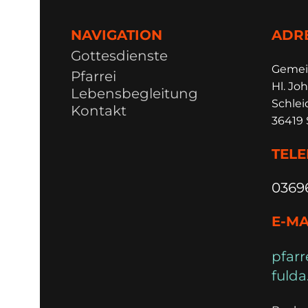
NAVIGATION
ADR
Gottesdienste
Ge
m
e
Pfarrei
Hl. Joh
Lebensbegleitung
Schlei
Kontakt
36419 
TEL
0369
E-MA
pfarr
fulda