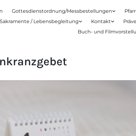
n
Gottesdienstordnung/Messbestellungen
Pfar
Sakramente / Lebensbegleitung
Kontakt
Präv
Buch- und Filmvorstel
nkranzgebet