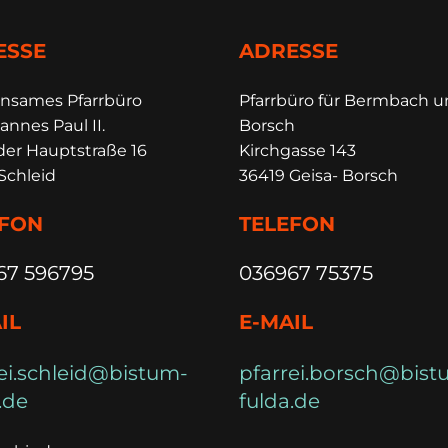
ESSE
ADRESSE
insames Pfarrbüro
Pfarrbüro für Bermbach 
annes Paul II.
Borsch
der Hauptstraße 16
Kirchgasse 143
Schleid
36419 Geisa- Borsch
EFON
TELEFON
67 596795
036967 75375
IL
E-MAIL
ei.schleid@bistum-
pfarrei.borsch@bist
.de
fulda.de