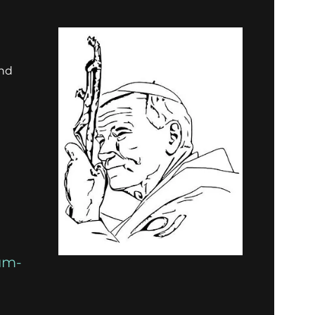
und
um-