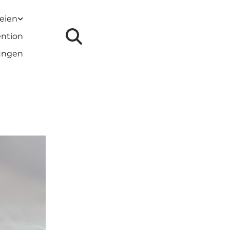
reien
ention
lungen