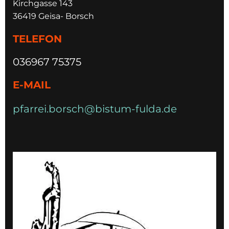
Kirchgasse 143
36419 Geisa- Borsch
TELEFON
036967 75375
E-MAIL
pfarrei.borsch@bistum-fulda.de