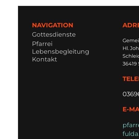
NAVIGATION
ADR
Gottesdienste
Ge
m
e
Pfarrei
Hl. Joh
Lebensbegleitung
Schlei
Kontakt
36419 
TEL
0369
E-MA
pfarr
fulda