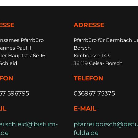
ESSE
ADRESSE
insames Pfarrbüro
Pfarrbüro für Bermbach 
annes Paul II.
Borsch
der Hauptstraße 16
Kirchgasse 143
Schleid
36419 Geisa- Borsch
EFON
TELEFON
67 596795
036967 75375
IL
E-MAIL
ei.schleid@bistum-
pfarrei.borsch@bist
.de
fulda.de