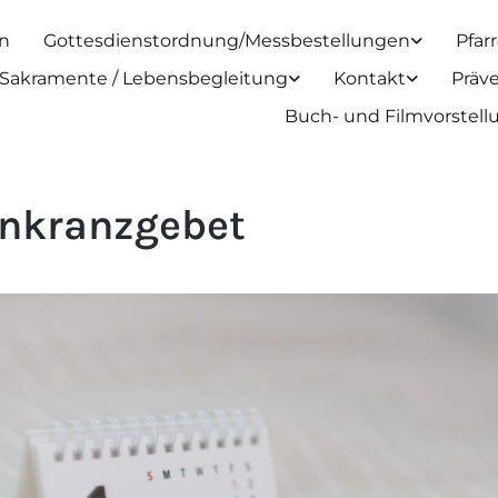
n
Gottesdienstordnung/Messbestellungen
Pfar
Sakramente / Lebensbegleitung
Kontakt
Präv
Buch- und Filmvorstel
nkranzgebet