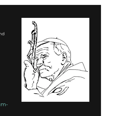
und
um-