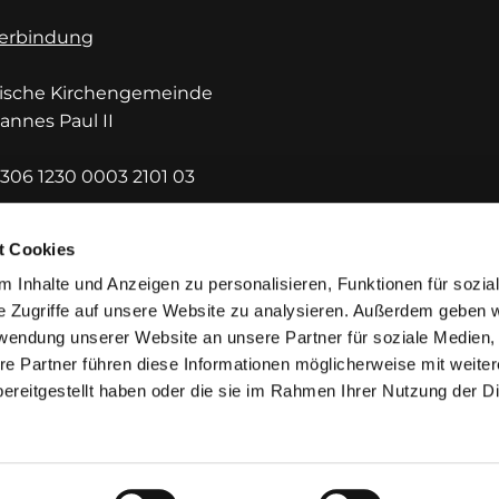
erbindung
lische Kirchengemeinde
hannes Paul II
306 1230 0003 2101 03
DEF1HUE
t Cookies
 Inhalte und Anzeigen zu personalisieren, Funktionen für sozia
e Zugriffe auf unsere Website zu analysieren. Außerdem geben w
rwendung unserer Website an unsere Partner für soziale Medien
re Partner führen diese Informationen möglicherweise mit weite
ereitgestellt haben oder die sie im Rahmen Ihrer Nutzung der D
mpressum
Datenschutzerklärung
ChurchDesk-Lo