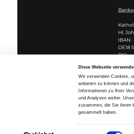
Bankv
Katho
Hl. Jo
IBAN:
DE18 5
BIC:
GENO
Diese Webseite verwende
Wir verwenden Cookies, um
anbieten zu können und di
Informationen zu Ihrer Ve
und Analysen weiter. Unse
zusammen, die Sie ihnen b
I
gesammelt haben.
Einwilligungsauswahl