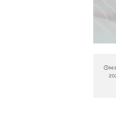
Mi
202