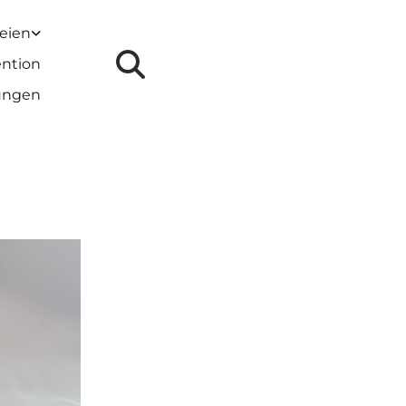
reien
ention
lungen