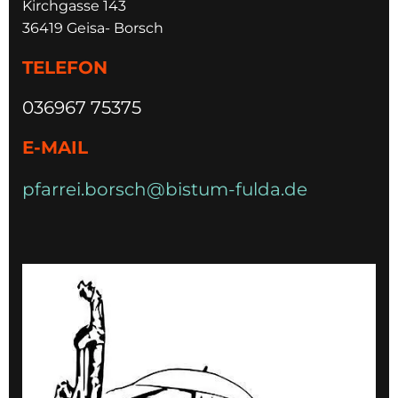
Kirchgasse 143
36419 Geisa- Borsch
TELEFON
036967 75375
E-MAIL
pfarrei.borsch@bistum-fulda.de