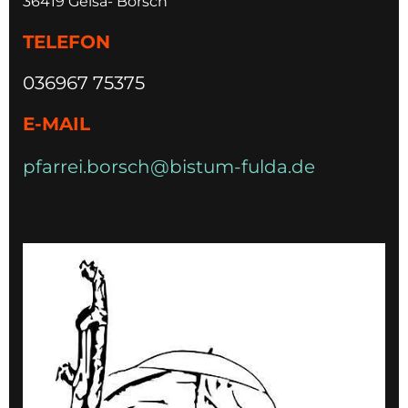
36419 Geisa- Borsch
TELEFON
036967 75375
E-MAIL
pfarrei.borsch@bistum-fulda.de