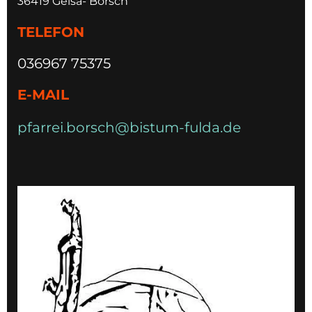
36419 Geisa- Borsch
TELEFON
036967 75375
E-MAIL
pfarrei.borsch@bistum-fulda.de