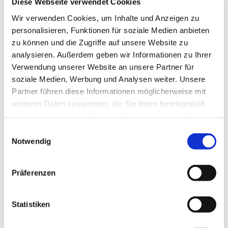
Diese Webseite verwendet Cookies
Wir verwenden Cookies, um Inhalte und Anzeigen zu
personalisieren, Funktionen für soziale Medien anbieten
zu können und die Zugriffe auf unsere Website zu
analysieren. Außerdem geben wir Informationen zu Ihrer
NAVIGATION
Verwendung unserer Website an unsere Partner für
soziale Medien, Werbung und Analysen weiter. Unsere
Gottesdienste
Partner führen diese Informationen möglicherweise mit
Pfarrei
weiteren Daten zusammen, die Sie ihnen bereitgestellt
Lebensbegleitung
haben oder die sie im Rahmen Ihrer Nutzung der Dienste
Kontakt
gesammelt haben.
Einwilligungsauswahl
Notwendig
ADRESSE
Ge
m
einsames Pfarrbüro
Präferenzen
Hl. Johannes Paul II.
Schleider Hauptstraße 16
Statistiken
36419 Schleid