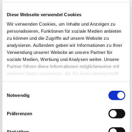
Diese Webseite verwendet Cookies
Wir verwenden Cookies, um Inhalte und Anzeigen zu
personalisieren, Funktionen für soziale Medien anbieten
zu können und die Zugriffe auf unsere Website zu
analysieren. Außerdem geben wir Informationen zu Ihrer
Verwendung unserer Website an unsere Partner für
soziale Medien, Werbung und Analysen weiter. Unsere
Partner führen diese Informationen möglicherweise mit
weiteren Daten zusammen, die Sie ihnen bereitgestellt
NAVIGATION
haben oder die sie im Rahmen Ihrer Nutzung der Dienste
gesammelt haben.
Gottesdienste
Einwilligungsauswahl
Notwendig
Pfarrei
Lebensbegleitung
Kontakt
Präferenzen
ADRESSE
Statistiken