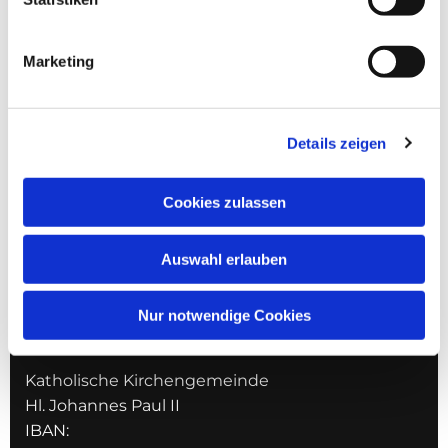
Ge
m
einsames Pfarrbüro
Hl. Johannes Paul II.
Marketing
Schleider Hauptstraße 16
36419 Schleid
Details zeigen
TELEFON
036967 596795
Cookies zulassen
E-MAIL
Auswahl erlauben
pfarrei.schleid@bistum-fulda.de
Nur notwendige Cookies
Bankverbindung
Katholische Kirchengemeinde
Hl. Johannes Paul II
IBAN: