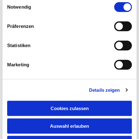
Einwilligungsauswahl
Notwendig
NAVIGATION
Präferenzen
Gottesdienste
Pfarrei
Statistiken
Lebensbegleitung
Kontakt
Marketing
ADRESSE
Ge
m
einsames Pfarrbüro
Details zeigen
Hl. Johannes Paul II.
Schleider Hauptstraße 16
36419 Schleid
Cookies zulassen
TELEFON
Auswahl erlauben
036967 596795