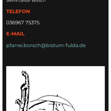
36419 Geisa- Borsch
TELEFON
036967 75375
E-MAIL
pfarrei.borsch@bistum-fulda.de