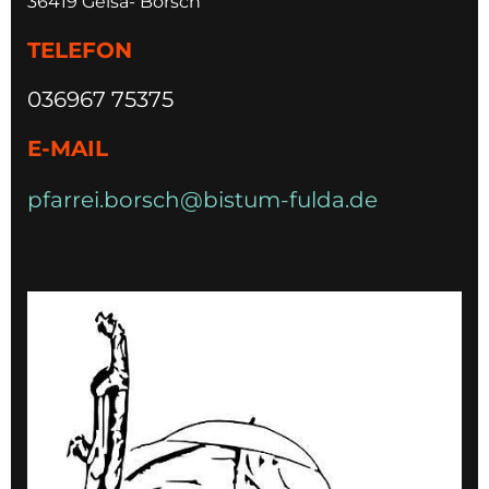
36419 Geisa- Borsch
TELEFON
036967 75375
E-MAIL
pfarrei.borsch@bistum-fulda.de