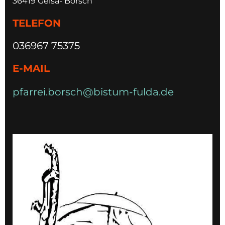
36419 Geisa- Borsch
TELEFON
036967 75375
E-MAIL
pfarrei.borsch@bistum-fulda.de