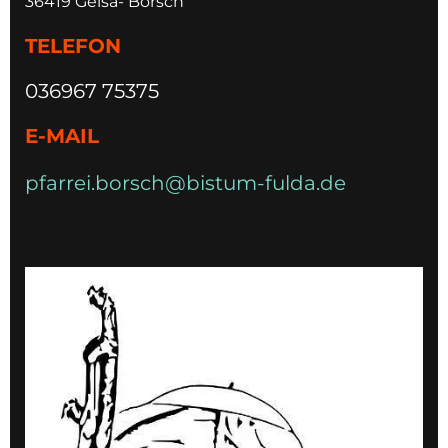
36419 Geisa- Borsch
TELEFON
036967 75375
E-MAIL
pfarrei.borsch@bistum-fulda.de