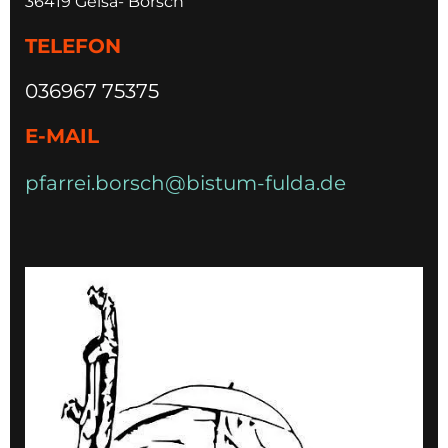
36419 Geisa- Borsch
TELEFON
036967 75375
E-MAIL
pfarrei.borsch@bistum-fulda.de