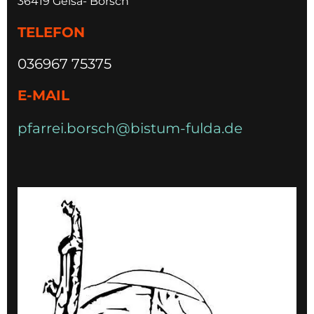
36419 Geisa- Borsch
TELEFON
036967 75375
E-MAIL
pfarrei.borsch@bistum-fulda.de