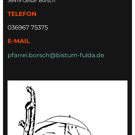
36419 Geisa- Borsch
TELEFON
036967 75375
E-MAIL
pfarrei.borsch@bistum-fulda.de