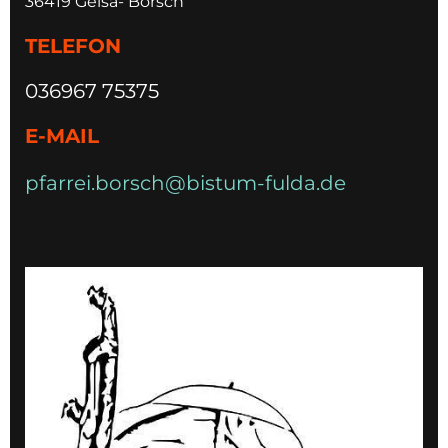
36419 Geisa- Borsch
TELEFON
036967 75375
E-MAIL
pfarrei.borsch@bistum-fulda.de