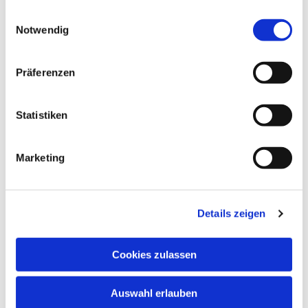
gesammelt haben.
Einwilligungsauswahl
Notwendig
Präferenzen
NAVIGATION
Gottesdienste
Pfarrei
Statistiken
Lebensbegleitung
Kontakt
Marketing
ADRESSE
Details zeigen
Ge
m
einsames Pfarrbüro
Hl. Johannes Paul II.
Schleider Hauptstraße 16
Cookies zulassen
36419 Schleid
Auswahl erlauben
TELEFON