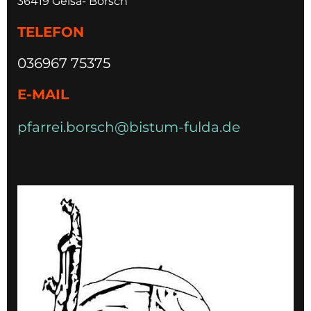
36419 Geisa- Borsch
TELEFON
036967 75375
E-MAIL
pfarrei.borsch@bistum-fulda.de