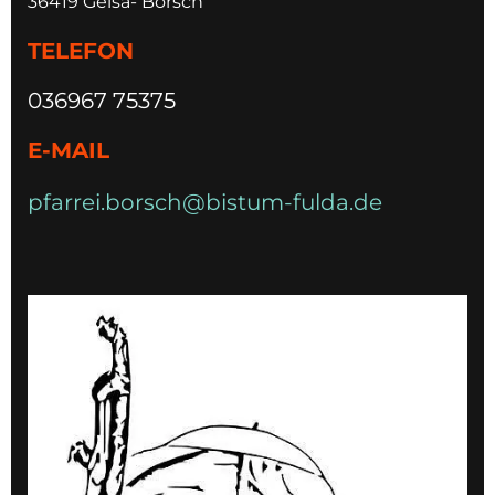
36419 Geisa- Borsch
TELEFON
036967 75375
E-MAIL
pfarrei.borsch@bistum-fulda.de